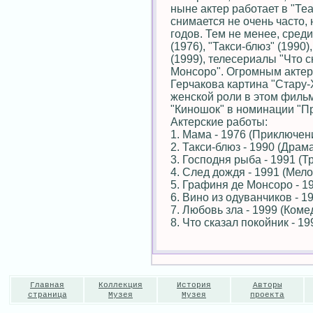
ныне актер работает в "Те
снимается не очень часто,
годов. Тем не менее, сред
(1976), "Такси-блюз" (1990)
(1999), телесериалы "Что 
Монсоро". Огромным актер
Герчакова картина "Стару-
женской роли в этом фильм
"Киношок" в номинации "Пр
Актерские работы:
1. Мама - 1976 (Приключен
2. Такси-блюз - 1990 (Драм
3. Господня рыба - 1991 (Т
4. След дождя - 1991 (Мел
5. Графиня де Монсоро - 1
6. Вино из одуванчиков - 
7. Любовь зла - 1999 (Коме
8. Что сказал покойник - 1
Главная
Коллекция
История
Авторы
страница
Музея
Музея
проекта