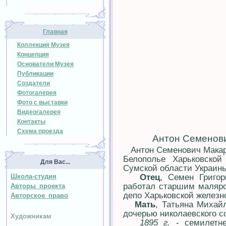
Главная
Коллекция Музея
Концепция
Основатели Музея
Публикации
Создатели
Фотогалерея
Фото с выставки
Видеогалерея
Контакты
Схема проезда
Антон Семенови
Антон Семенович Макаренк
Белополье Харьковской
Для Вас...
Сумской области Украин
Школа-студия
Отец
, Семен Григор
работал старшим маляро
Авторы проекта
депо Харьковской железн
Авторское право
Мать
, Татьяна Михай
дочерью николаевского с
Художникам
1895 г.
- семилетне