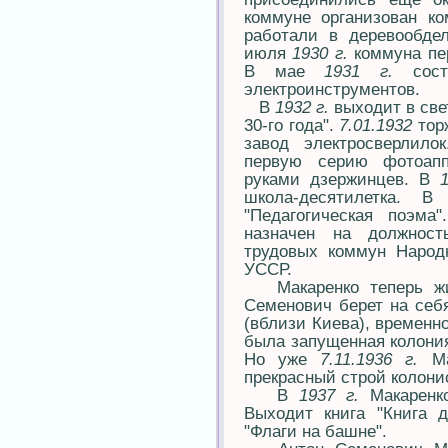
коммуне организован к
работали в деревообде
июля
1930 г.
коммуна пе
В мае
1931 г.
состо
электроинструментов.
В
1932 г.
выходит в све
30-го года".
7.01.1932
тор
завод электросверлило
первую серию фотоапп
руками дзержинцев. В
школа-десятилетка. 
"Педагогическая поэма
назначен на должност
трудовых коммун Народ
УССР.
Макаренко теперь жи
Семенович берет на себ
(вблизи Киева), временн
была запущенная колони
Но уже
7.11.1936 г.
Ма
прекрасный строй колони
В
1937 г.
Макаренк
Выходит книга "Книга 
"Флаги на башне".