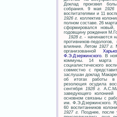
Доклад произвел боль
собрания. 9 мая
1926 
воспитателями и 11 восп
1926 г.
коллектив колони
полном составе. 26 март
сформировался новый, 
годовщину рождения М.Го
1928 г.
- начинаются н
противников-педологов
влияние. Летом
1927 г.
М
организованной
Харьк
Ф.Э.Дзержинского
. В но
коммуны. 14 марта
социалистического восп
совместно с представи
заслушан доклад Макарен
об итогах работы в 
резолюция осудила вос
сентября
1928 г.
А.С.Ма
заведующего колонией
основном связаны с раб
им. Ф.Э.Дзержинского. 
60 воспитанников колон
1927 г.
Позднее, после 
присоединились еще ок