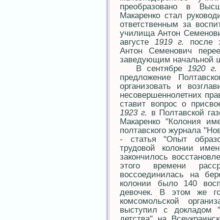
преобразовано в Выс
Макаренко стал руководи
ответственным за воспи
училища Антон Семенови
августе
1919 г.
после з
Антон Семенович перее
заведующим начальной 
В сентябре
1920 г.
предложение Полтавско
организовать и возгла
несовершеннолетних пра
ставит вопрос о присв
1923 г.
в Полтавской газ
Макаренко "Колония име
полтавского журнала "Но
- статья "Опыт образ
трудовой колонии име
закончилось восстановле
этого времени расс
воссоединилась на бе
колонии было 140 восп
девочек. В этом же г
комсомольской орган
выступил с докладом "
детства" на Всеукраинс