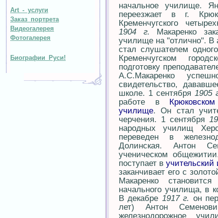
начальное училище. Я
Art - услуги
переезжает в г. Крюк
Заказ портрета
Кременчугского четыре
Видеогалерея
1904 г.
Макаренко зака
Фотогалерея
училище на "отлично". В
стал слушателем одного
Кременчугском город
Биографии Руси!
подготовку преподавате
А.С.Макаренко успе
свидетельство, дававш
школе. 1 сентября
1905 
работе в
Крюковском
училище
. Он стал учит
черчения. 1 сентября
19
народных училищ Херс
переведен в железно
Долинская. Антон Се
ученическом общежитии
поступает в
учительский 
заканчивает его с золот
Макаренко становится
начального училища, в 
В декабре
1917 г.
он пер
лет) Антон Семенови
железнодорожное учи