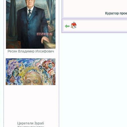
Куратор про
Ресин Владимир Иосифович
Церетели Зураб