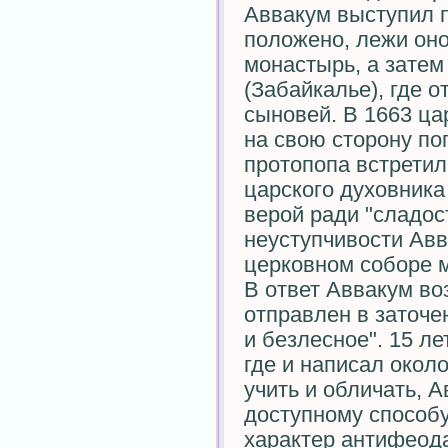
Аввакум выступил п
положено, лежи оно 
монастырь, а затем
(Забайкалье), где 
сыновей. В 1663 ца
на свою сторону по
протопопа встретил
царского духовника
верой ради "сладос
неуступчивости Авв
церковном соборе м
В ответ Аввакум во
отправлен в заточен
и безлесное". 15 л
где и написал окол
учить и обличать, 
доступному способу
характер антифеода