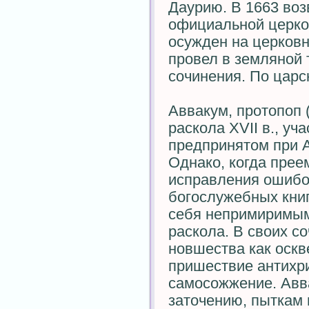
Даурию. В 1663 воз
официальной церков
осужден на церковн
провел в земляной 
сочинения. По царс
Аввакум, протопоп (
раскола XVII в., уч
предпринятом при 
Однако, когда прее
исправления ошибо
богослужебных книг
себя непримиримым 
раскола. В своих с
новшества как оскв
пришествие антихри
самосожжение. Авва
заточению, пыткам 