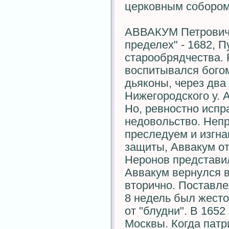
церковным собором 
АВВАКУМ Петрович (
пределех" - 1682, П
старообрядчества. 
воспитывался богом
дьяконы, через два
Нижегородского у. 
Но, ревностно исп
недовольство. Непр
преследуем и изгна
защиты, Аввакум от
Неронов представил
Аввакум вернулся в
вторично. Поставле
8 недель был жесток
от "блудни". В 165
Москвы. Когда патр