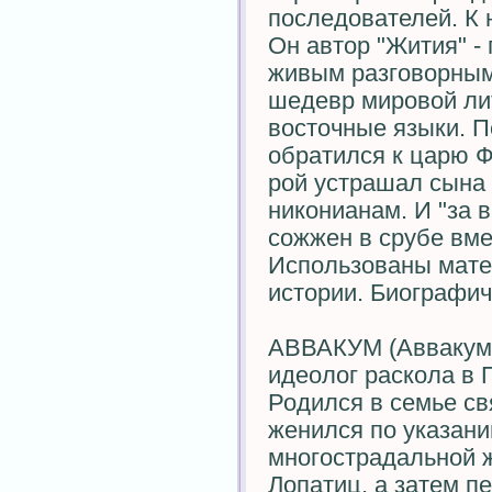
последователей. К
Он автор "Жития" - 
живым разговорным 
шедевр мировой лит
восточные языки. 
обратился к царю Ф
рой устрашал сына 
никонианам. И "за 
сожжен в срубе вме
Использованы матер
истории. Биографиче
АВВАКУМ (Аввакум П
идеолог раскола в 
Родился в семье св
женился по указани
многострадальной ж
Лопатиц, а затем п