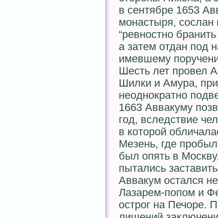
в сентябре 1653 А
монастыря, сослан в
“ревностно бранить
а затем отдан под 
имевшему поручение
Шесть лет провел А
Шилки и Амура, пр
неоднократно подв
1663 Аввакуму позв
год, вследствие че
в которой обличала
Мезень, где пробыл
был опять в Москву
пытались заставить
Аввакум остался не
Лазарем-попом и Ф
острог на Печоре. 
лишений заключения