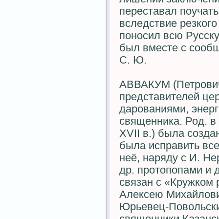
переставал поучат
вследствие резкого
поносил всю Русску
был вместе с сооб
С. Ю.
АВВАКУМ (Петрович) — юрьевский протопоп, один из первых представителей церк. раскола, отличавшийся редкими дарованиями, энергией и железной волей. Сын сельского священника. Род. в 1620 или 1621. При патриархе Иосифе (40-е гг. XVII в.) была создана т. н. комиссия справщиков, к-рая должна была исправить все богослужебные книги, ходившие на Руси. В неё, наряду с И. Нероновым, С. Вонифатьевым, Н. Пустосвятом и др. протопопами и дьяконами, входил и А. В 1646—1647 был связан с «Кружком ревнителей благочестия» и стал известен царю Алексею Михайловичу. В 1652 подвизался протопопом в г. Юрьевец-Повольский, откуда по воле царя был определён в священники Казанского собора в Москве. Сменивший в том же году Иосифа патриарх Никон отставил всех прежних справщиков и передал всё дело исправления книг киевлянину Епифанию Славинецкому и греку Арсению Суханову. В 1653 Никон разослал по всем моск. церквам «памятную грамотку», где указывал, что «по правилам в иных случаях можно поясным поклоном заменять земной, и что следует креститься тремя перстами ». Когда эту грамоту прочли И. Неронов и А., то, по словам последнего, они «задумались, увидели, яко зима хощет быти; и сердце у них озябло и ноги задрожали… ». По словам Н. И. Костомарова, «отставленные справщики, которых самолюбие было сильно задето… кричали против Никона, что он поддается наущениям киевлян, зараженных латинскою ересью. Горячими его противниками сделались тогда протопоп Иван Неронов и друг Неронова юрьевский протопоп Аввакум, живший в доме его во время своего пребывания в столице». Выступив с протестом и обличениями против патриарха Никона (1653), А. подал царю челобитную по поводу неправых, по мнению А., действий, предпринятых Никоном, которой и было положено начало расколу. На церк. соборе 23 апр. 1656 была представлена книга «Скрижаль», в которой было напечатано проклятие двуперстному сложению, после чего собор предал анафеме и проклял всех неповинующихся церкви последователей двуперстия. Начались гонения на противников перемен, вводимых в церкви новым патриархом. Многие из них были посажены в тюрьмы или сосланы. А. вместе с семьёй попал сначала в Тобольск, а затем в Даурию. Вот как об этом говорится в Житии протопопа Аввакума: «…Таже послали меня в Сибирь с женою и детьми. И колико дорогою нужды бысть, тово всево много говорить, разве малая часть помянуть. Протопопица младенца родила, — больную в телеге и повезли до Тобольска; три тысячи верст недель с тринатцеть волокли телегами, и водою, и саньми половину пути. Архиепископ в Тобольске к месту устроил меня… По сем указ пришел: велено меня из Тобольска на Лену вести за сие, что браню от писания и укоряю ересь Никонову… Таже сел опять на корабль свой... поехал на Лену. А как приехал в Енисейской, другой указ пришел: велено в Дауры вести — дватцеть тысящ и больши будет от Москвы. И отдали меня Афонасью Пашкову в полк, — людей с ним было 6 сот человек; и грех ради моих суров человек: беспрестанно людей жжет, и мучит, и бьет. И я ево много уговаривал, да и сам в руки попал. А с Москвы от Никона приказано ему мучить меня. Егда поехали из Енисейска, как будем в большой Тунгуске реке, в воду загрузило бурею дощеник мой совсем: налился среди реки полон воды, и парус изорвало