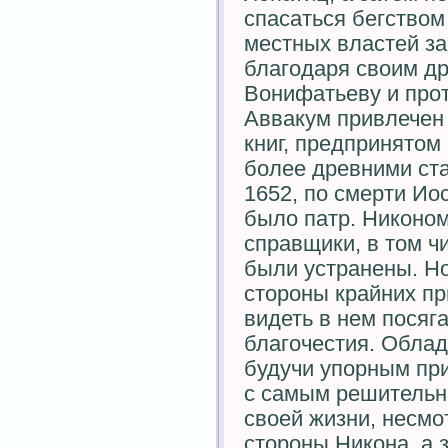
спасаться бегством
местных властей за
благодаря своим д
Вонифатьеву и прот
Аввакум привлечен
книг, предпринятом
более древними ст
1652, по смерти Ио
было патр. Никоном
справщики, в том ч
были устранены. Н
стороны крайних пр
видеть в нем посяг
благочестия. Облад
будучи упорным пр
с самым решительны
своей жизни, несмо
стороны Никона, а 