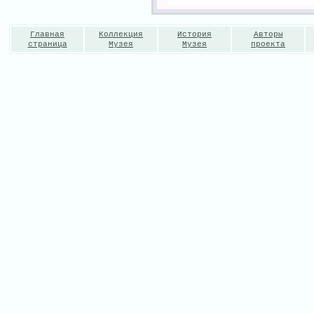
Главная
Коллекция
История
Авторы
страница
Музея
Музея
проекта